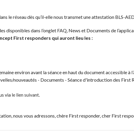
ans le réseau dès qu’il-elle nous transmet une attestation BLS-AED v
es disponibles dans l’onglet FAQ, News et Documents de l’applicati
cept First responders qui auront lieu les :
 1 semaine environ avant la séance en haut du document accessible à
l
nouvelles/nouveautés - Documents - Séance d'introduction des First
us via
le lien suivant
.
ation, nous vous adressons, chère First responder, cher First respo