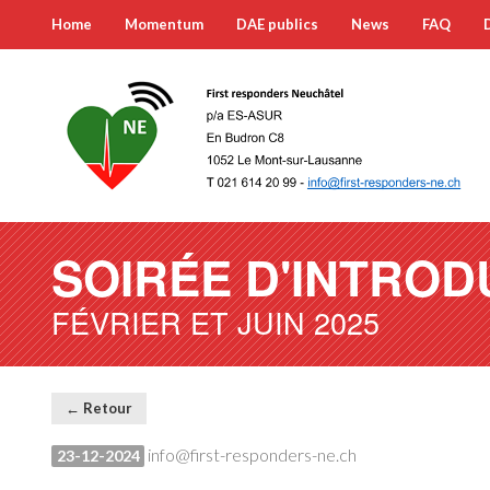
Home
Momentum
DAE publics
News
FAQ
SOIRÉE D'INTROD
FÉVRIER ET JUIN 2025
← Retour
info@first-responders-ne.ch
23-12-2024