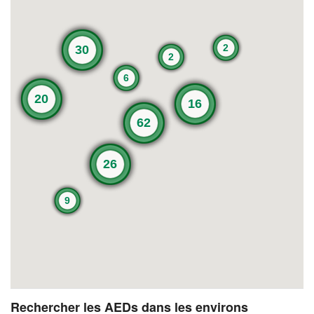
2
30
2
6
20
16
62
26
9
Rechercher les AEDs dans les environs